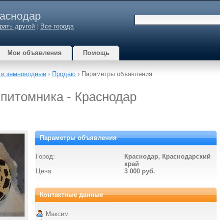
аснодар
рать другой
|
Все города
Мои объявления
Помощь
 и земноводные
›
Продаю
› Параметры объявления
питомника - Краснодар
Параметры объявления
Город:
Краснодар, Краснодарский
край
Цена:
3 000 руб.
Контактные данные
Максим